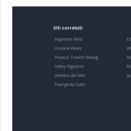
Siti correlati
Higueron West
Ed
Oceana Views
Vi
Picasso Towers Málag...
Aq
Valley Higueron
Ro
Viñedos del Mar
I
Fuengirola Suite