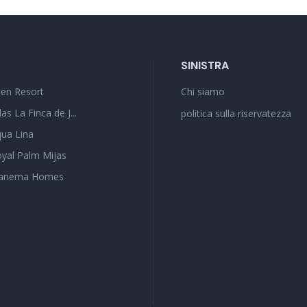
SINISTRA
en Resort
Chi siamo
llas La Finca de J...
politica sulla riservatezza
ua Lina
yal Palm Mijas
panema Homes