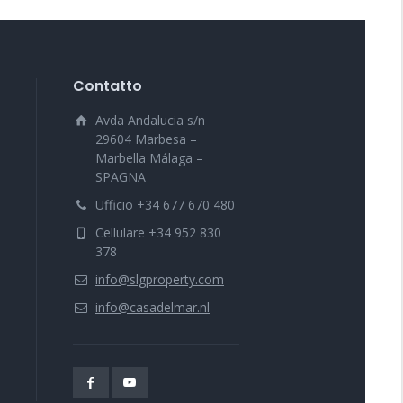
Contatto
Avda Andalucia s/n
29604 Marbesa –
Marbella Málaga –
SPAGNA
Ufficio +34 677 670 480
Cellulare +34 952 830
378
info@slgproperty.com
info@casadelmar.nl